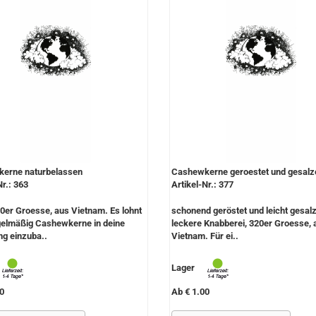
erne naturbelassen
Cashewkerne geroestet und gesalz
Nr.: 363
Artikel-Nr.: 377
0er Groesse, aus Vietnam. Es lohnt
schonend geröstet und leicht gesalz
egelmäßig Cashewkerne in deine
leckere Knabberei, 320er Groesse, 
g einzuba..
Vietnam. Für ei..
Lager
0
Ab € 1.00