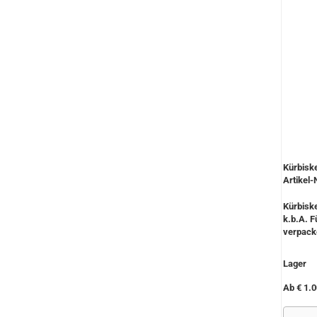
Kürbisk
Artikel-
Kürbiske
k.b.A. F
verpacke
Lager
Ab € 1.0