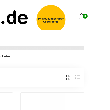
0
ckerfrei.