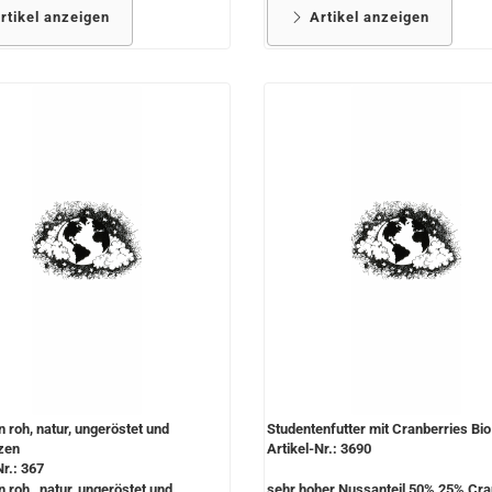
rtikel anzeigen
Artikel anzeigen
n roh, natur, ungeröstet und
Studentenfutter mit Cranberries Bio
zen
Artikel-Nr.: 3690
Nr.: 367
n roh, natur, ungeröstet und
sehr hoher Nussanteil 50%,25% Cra