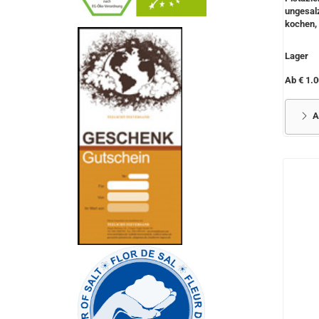
ungesal
kochen, 
-
----------------
Lager
Ab € 1.0
A