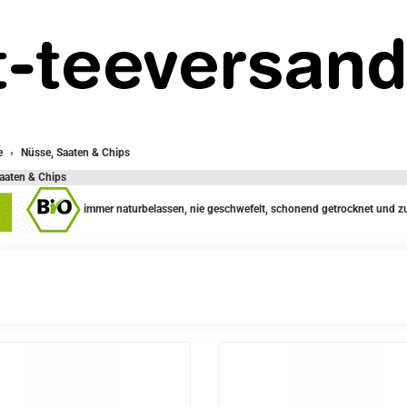
e
Nüsse, Saaten & Chips
aaten & Chips
immer naturbelassen, nie geschwefelt, schonend getrocknet und zu