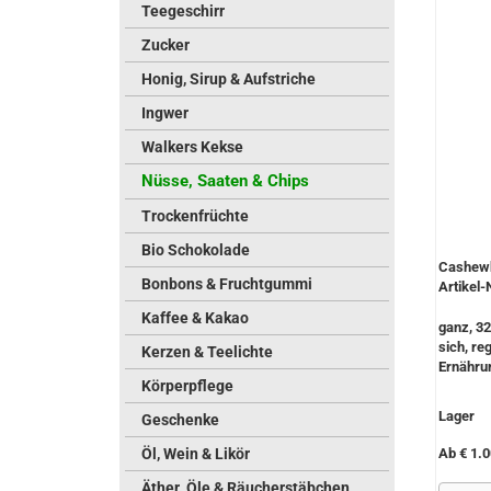
Teegeschirr
Zucker
Honig, Sirup & Aufstriche
Ingwer
Walkers Kekse
Nüsse, Saaten & Chips
Trockenfrüchte
Bio Schokolade
Cashewk
Bonbons & Fruchtgummi
Artikel-
Kaffee & Kakao
ganz, 32
sich, r
Kerzen & Teelichte
Ernährun
Körperpflege
Lager
Geschenke
Öl, Wein & Likör
Ab € 1.0
Äther. Öle & Räucherstäbchen