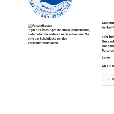
Studente
Artikel-
* gilt für Lieferungen innerhalb Deutschlands,
Lieferzeiten für andere Länder entnehmen Sie
sehr ho
bitte der Schaltfläche mit den
Nussant
Versandinformationen.
Haselnu
Paranus
Lager
Ab € 1.0
A