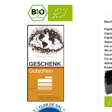
Besc
-
----------------
Papri
Capsi
Papri
Suppe
wie z
Wir b
Gesch
Für e
Abhän
Korke