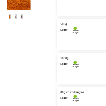
500g
Lager
1000g
Lager
80g im Korkenglas
Lager