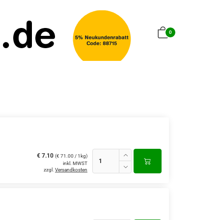
0
€ 7.10
(€ 71.00 / 1kg)
inkl. MWST
zzgl.
Versandkosten