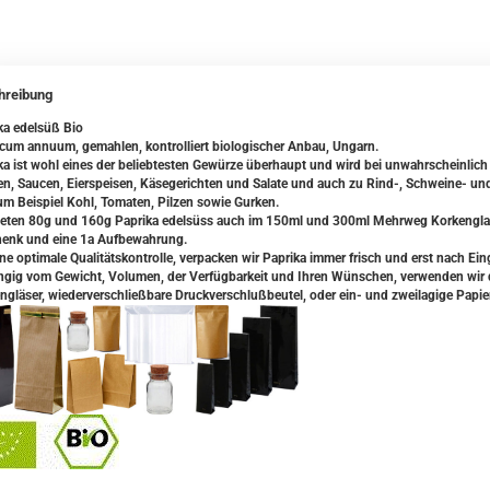
hreibung
ka edelsüß Bio
cum annuum, gemahlen, kontrolliert biologischer Anbau, Ungarn.
ka ist wohl eines der beliebtesten Gewürze überhaupt und wird bei unwahrscheinlich
n, Saucen, Eierspeisen, Käsegerichten und Salate und auch zu Rind-, Schweine- und
um Beispiel Kohl, Tomaten, Pilzen sowie Gurken.
ieten 80g und 160g Paprika edelsüss auch im 150ml und 300ml Mehrweg Korkenglas a
enk und eine 1a Aufbewahrung.
ine optimale Qualitätskontrolle, verpacken wir Paprika immer frisch und erst nach Ein
gig vom Gewicht, Volumen, der Verfügbarkeit und Ihren Wünschen, verwenden wir da
ngläser, wiederverschließbare Druckverschlußbeutel, oder ein- und zweilagige Papie