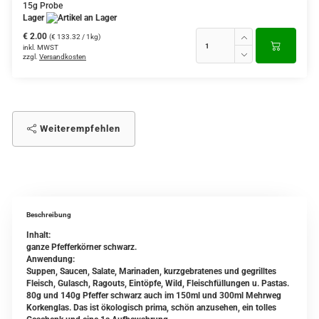
15g Probe
Lager
€ 2.00
(€ 133.32 / 1kg)
inkl. MWST
zzgl.
Versandkosten
Weiterempfehlen
Beschreibung
Inhalt:
ganze Pfefferkörner schwarz.
Anwendung:
Suppen, Saucen, Salate, Marinaden, kurzgebratenes und gegrilltes
Fleisch, Gulasch, Ragouts, Eintöpfe, Wild, Fleischfüllungen u. Pastas.
80g und 140g Pfeffer schwarz auch im 150ml und 300ml Mehrweg
Korkenglas. Das ist ökologisch prima, schön anzusehen, ein tolles