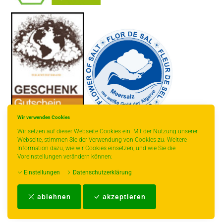
-
----------------
Wir verwenden Cookies
Wir setzen auf dieser Webseite Cookies ein. Mit der Nutzung unserer
Webseite, stimmen Sie der Verwendung von Cookies zu. Weitere
Information dazu, wie wir Cookies einsetzen, und wie Sie die
Voreinstellungen verändern können:
* gilt für Lieferungen innerhalb Deutschlands, Lieferzeiten für andere
Einstellungen
Datenschutzerklärung
Länder entnehmen Sie bitte der Schaltfläche mit den Versandinformationen.
Impressum
-
AGB
-
Zahlungs- und Versandbedingungen
-
Kontakt
-
Teeinfo
-
ablehnen
akzeptieren
Biozertifikat
-
Widerrufsrecht
-
Datenschutzerklärung
-