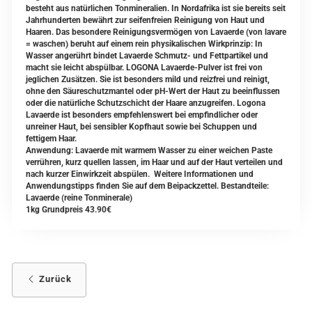
besteht aus natürlichen Tonmineralien. In Nordafrika ist sie bereits seit
Jahrhunderten bewährt zur seifenfreien Reinigung von Haut und
Haaren. Das besondere Reinigungsvermögen von Lavaerde (von lavare
= waschen) beruht auf einem rein physikalischen Wirkprinzip: In
Wasser angerührt bindet Lavaerde Schmutz- und Fettpartikel und
macht sie leicht abspülbar. LOGONA Lavaerde-Pulver ist frei von
jeglichen Zusätzen. Sie ist besonders mild und reizfrei und reinigt,
ohne den Säureschutzmantel oder pH-Wert der Haut zu beeinflussen
oder die natürliche Schutzschicht der Haare anzugreifen. Logona
Lavaerde ist besonders empfehlenswert bei empfindlicher oder
unreiner Haut, bei sensibler Kopfhaut sowie bei Schuppen und
fettigem Haar.
Anwendung: Lavaerde mit warmem Wasser zu einer weichen Paste
verrühren, kurz quellen lassen, im Haar und auf der Haut verteilen und
nach kurzer Einwirkzeit abspülen. Weitere Informationen und
Anwendungstipps finden Sie auf dem Beipackzettel. Bestandteile:
Lavaerde (reine Tonminerale)
1kg Grundpreis 43.90€
Zurück