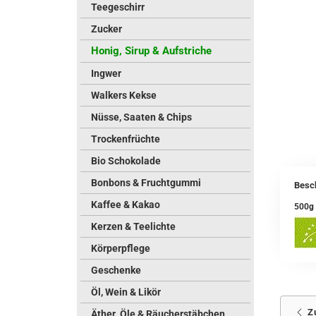
Teegeschirr
Zucker
Honig, Sirup & Aufstriche
Ingwer
Walkers Kekse
Nüsse, Saaten & Chips
Trockenfrüchte
Bio Schokolade
Bonbons & Fruchtgummi
Besc
Kaffee & Kakao
500g 
Kerzen & Teelichte
Körperpflege
Geschenke
Öl, Wein & Likör
Z
Äther. Öle & Räucherstäbchen