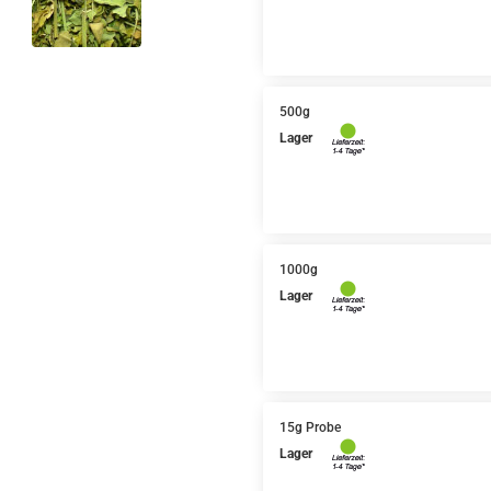
500g
Lager
1000g
Lager
15g Probe
Lager