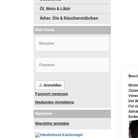
Öl, Wein & Likör
Äther. Öle & Räucherstäbchen
Mein Konto
Besc
Anmelden
Morin
Zutat
Passwort vergessen
Verwe
Der W
Neukunden Anmeldung
Für e
Abhän
Newsletter
Korke
Newsletter anmelden