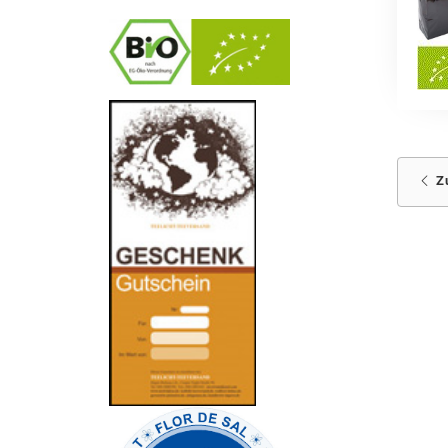
-
----------------
Z