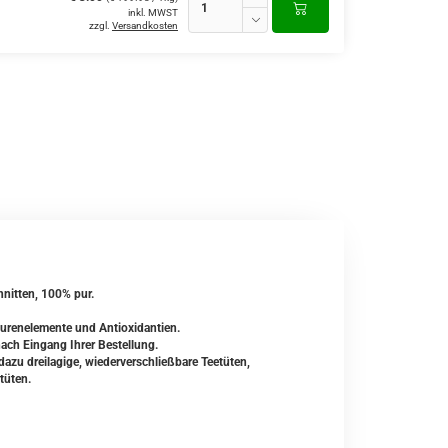
inkl. MWST
zzgl.
Versandkosten
hnitten, 100% pur.
Spurenelemente und Antioxidantien.
nach Eingang Ihrer Bestellung.
zu dreilagige, wiederverschließbare Teetüten,
tüten.