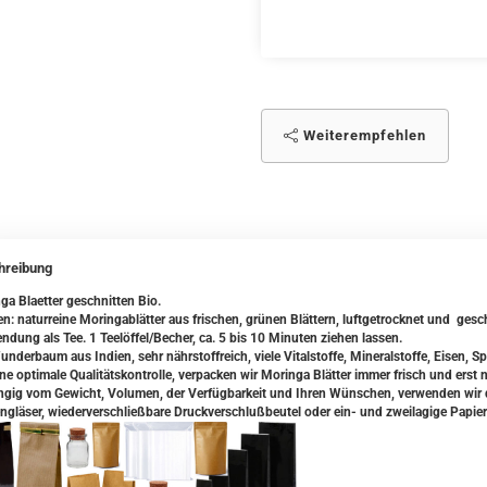
Weiterempfehlen
hreibung
ga Blaetter geschnitten Bio.
en: naturreine Moringablätter aus frischen, grünen Blättern, luftgetrocknet und gesc
ndung als Tee. 1 Teelöffel/Becher, ca. 5 bis 10 Minuten ziehen lassen.
underbaum aus Indien, sehr nährstoffreich, viele Vitalstoffe, Mineralstoffe, Eisen, 
ine optimale Qualitätskontrolle, verpacken wir Moringa Blätter immer frisch und erst 
gig vom Gewicht, Volumen, der Verfügbarkeit und Ihren Wünschen, verwenden wir da
ngläser, wiederverschließbare Druckverschlußbeutel oder ein- und zweilagige Papier