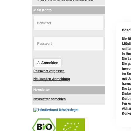
Mein Konto
Besc
Die B
Müsli
sollt
in Ih
Die L
Anmelden
Die g
hervo
Passwort vergessen
im Br
mit J
Neukunden Anmeldung
harmo
Die L
Newsletter
Dinke
Kürbi
Newsletter anmelden
Für e
Abhän
Korke