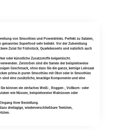
reitung von Smoothies und Powerdrinks. Perfekt zu Salaten,
o genanntes Superfood sehr beliebt. Vor der Zubereitung
ckere Zutat für Frühstück, Quarkdesserts und natürlich auch
er oder künstliche Zusatzstoffe beigemischt.
verwenden. Zerstoßen sind die Samen der beispielsweise
ussigen Geschmack, ohne dass Sie die ganze, kernige Leinsaat
ecken prima in puren Smoothies mit Obst oder in Smoothies
en sind eine zusätzliche, knackige Komponente und eine
 Sie können ein einfaches Weiß-, Roggen-, Vollkorn- oder
Zutaten wie Nüssen, beispielsweise Walnüssen oder
Eingang Ihrer Bestellung.
zu dreilagige, wiederverschließbare Teetüten,
rtüten.