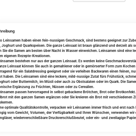
hreibung
io Leinsamen haben einen fein-nussigen Geschmack, sind bestens geeignet zur Zube
, Joghurt und Quarkspeisen. Die ganze Leinsaat ist braun glänzend und derzeit als s
en Sie die Samen am besten über Nacht in Wasser einweichen. Leinsamen sind eine le
ren eigenen Rezepte-Kreationen.
einsamen bestehen nur aus der ganzen Leinsaat. Es werden keine Geschmacksverstärk
anze Leinsaat können Sie auch in gemahlener oder in gemörserter Form zum Kochen 
rragend für ein Salatdressing geeignet oder sie verleihen Backwaren einen feinen, n
ot haben. Die Leinsamen sind eine leckere, mild-nussige Zutat fürs Frühstück, schm
oghurt oder Buttermilch, im Müsli oder auch zu Obstsalaten oder im Quark. Die Sam
nische Ergänzung zu Früchten, Nüssen oder zu Cerealien.
einsamen passen hervorragend in selbst gebackene Brötchen, Brot oder Brotkonfekt.
lbrot mit den ganzen Samen ergänzen oder Sie kreieren ein Brot mit verschiedenen 
skernen.
ine optimale Qualitätskontrolle, verpacken wir Leinsamen immer frisch und erst nach 
gig vom Gewicht, Volumen, der Verfügbarkeit und Ihren Wünschen, verwenden wir da
ngläser, wiederverschließbare Druckverschlußbeutel, oder ein- und zweilagige Papie