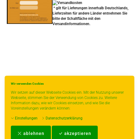
* gilt für Lieferungen innerhalb Deutschlands,
Lieferzeiten für andere Länder entnehmen Sie
bitte der Schaltfläche mit den
Versandinformationen.
Wir verwenden Cookies
Wir setzen auf dieser Webseite Cookies ein. Mit der Nutzung unserer
Webseite, stimmen Sie der Verwendung von Cookies zu. Weitere
Information dazu, wie wir Cookies einsetzen, und wie Sie die
Voreinstellungen verändern können:
Einstellungen
Datenschutzerklärung
Impressum
-
AGB
-
Zahlungs- und Versandbedingungen
-
Kontakt
-
Teeinfo
-
ablehnen
akzeptieren
Biozertifikat
-
Widerrufsrecht
-
Datenschutzerklärung
-