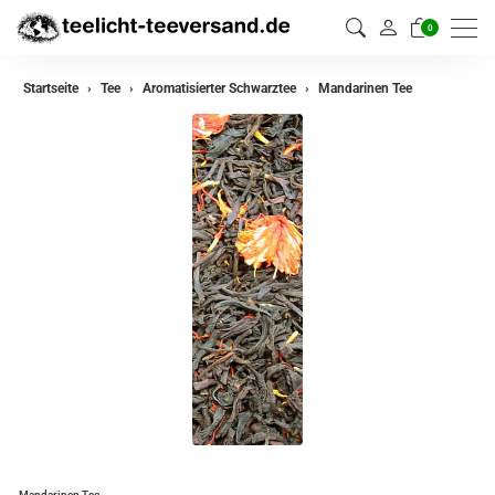
0
zurück
Startseite
Tee
Aromatisierter Schwarztee
Mandarinen Tee
Darjeeling Tee
Assam Tee
Ceylon Tee
Sikkim Tee
China Tee
Oolong
Grüner Tee aus China
Jasmin Tee
Grüner Tee aus Japan
Mandarinen Tee