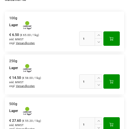
Grüntee aus Ceylon, Darjeeling,
Formosa...
100g
Lager
Teemischungen
€ 6.50
(€ 65.00 / 1kg)
Verschiedene Anbaugebiete
inkl. MWST
zzgl.
Versandkosten
Rooibos Tee
Yogi - und Beuteltee
250g
Lager
Aromatisierter Grüntee
€ 14.50
(€ 58.00 / 1kg)
inkl. MWST
Aromatisierter Schwarztee
zzgl.
Versandkosten
Früchtetee
500g
Lager
€ 27.60
(€ 55.20 / 1kg)
inkl. MWST
zzgl.
Versandkosten