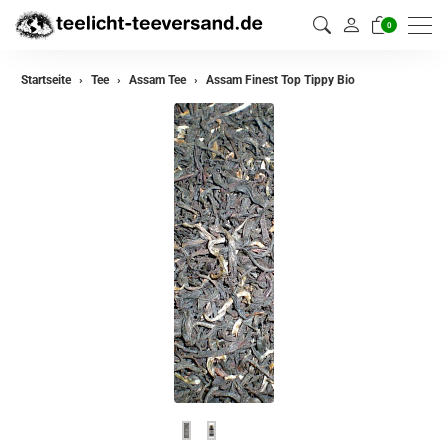
0
zurück
Startseite
Tee
Assam Tee
Assam Finest Top Tippy Bio
Darjeeling Tee
Assam Tee
Ceylon Tee
Sikkim Tee
China Tee
Oolong
Grüner Tee aus China
Jasmin Tee
Grüner Tee aus Japan