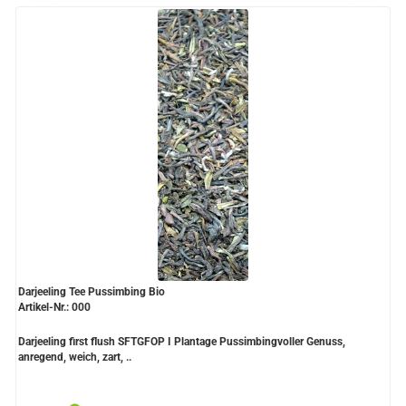
Grüntee aus Ceylon, Darjeeling,
Formosa...
Teemischungen
Verschiedene Anbaugebiete
Rooibos Tee
Yogi - und Beuteltee
Aromatisierter Grüntee
Aromatisierter Schwarztee
Darjeeling Tee Pussimbing Bio
Früchtetee
Artikel-Nr.: 000
Darjeeling first flush SFTGFOP I Plantage Pussimbingvoller Genuss,
anregend, weich, zart, ..