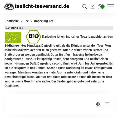
0
zurück
Startseite
Tee
Darjeeling Tee
Darjeeling Tee
Darjeeling Tee
Darjeeling ist ein indisches Teeanbaugebiet an den
Assam Tee
Südhängen des Himalaya. Darjeeling gilt als die Königin unter den Tees. Von
März bis Mai wird der first flush geerntet. Nur die ersten zarten Blätter und
Ceylon Tee
Blattsprossen werden gepflückt. Guter first flush hat eine hellgelbe bis
honigfarbene Tasse. Er ist spritzig, frisch, sehr anregend und besitzt einen
Sikkim Tee
lieblich-blumigen Duft. Darjeeling second flush wird Juni bis Juli geerntet. Es
ist die Haupternte des Jahres. Second flush Darjeeling ist etwas kräftiger und
würziger. Meistens konnten sie mehr Aroma entwickeln und haben eine
China Tee
bersteinfarbige Tasse. Ob nun first flush oder second flush die besseren Tees
sind, ist reine Geschmackssache. Bei Beiden gibt es gute und sehr gute
Oolong
Qualitäten.
Grüner Tee aus China
Jasmin Tee
Grüner Tee aus Japan