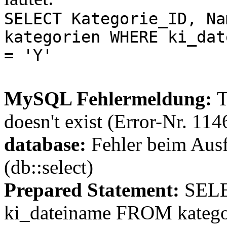
SELECT Kategorie_ID, Na
kategorien WHERE ki_dat
= 'Y'
MySQL Fehlermeldung:
T
doesn't exist (Error-Nr. 114
database:
Fehler beim Aus
(db::select)
Prepared Statement:
SELE
ki_dateiname FROM kateg