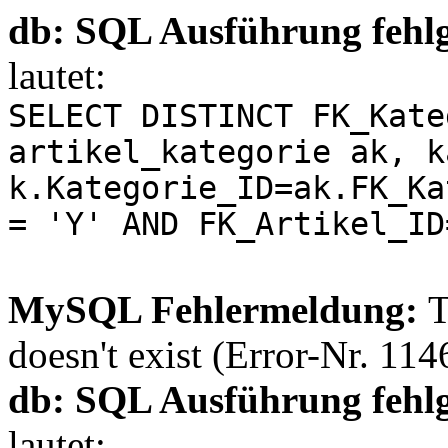
db: SQL Ausführung fehl
lautet:
SELECT DISTINCT FK_Kate
artikel_kategorie ak, k
k.Kategorie_ID=ak.FK_Ka
= 'Y' AND FK_Artikel_ID
MySQL Fehlermeldung:
T
doesn't exist (Error-Nr. 114
db: SQL Ausführung fehl
lautet: