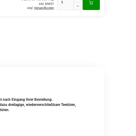
inkl. MWST
zzgl.
Versandkosten
st nach Eingang Ihrer Bestellung.
zu dreilagige, wiederverschließbare Teetüten,
tüten.