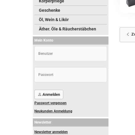
Körperpflege
Geschenke
Öl, Wein & Likör
Äther. Öle & Räucherstäbchen
Z
Mein Konto
Anmelden
Passwort vergessen
Neukunden Anmeldung
Newsletter
Newsletter anmelden