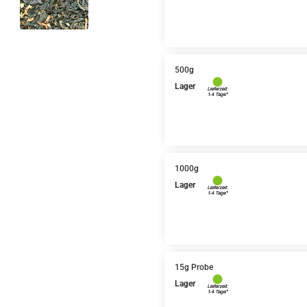
500g
Lager
1000g
Lager
15g Probe
Lager