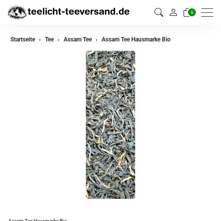
0
zurück
Startseite
Tee
Assam Tee
Assam Tee Hausmarke Bio
Darjeeling Tee
Assam Tee
Ceylon Tee
Sikkim Tee
China Tee
Oolong
Grüner Tee aus China
Jasmin Tee
Grüner Tee aus Japan
Assam Tee Hausmarke Bio