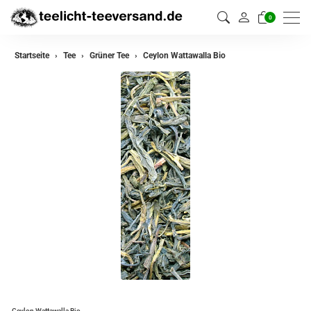
0
zurück
Startseite
Tee
Grüner Tee
Ceylon Wattawalla Bio
Darjeeling Tee
Assam Tee
Ceylon Tee
Sikkim Tee
China Tee
Oolong Tee
Grüner Tee
Jasmin Tee
Teemischungen
Ceylon Wattawalla Bio