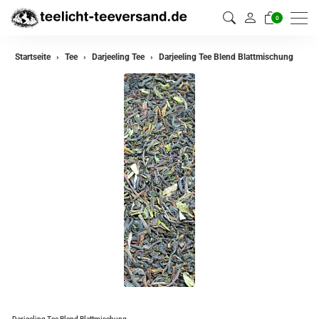
0
zurück
Startseite
Tee
Darjeeling Tee
Darjeeling Tee Blend Blattmischung
Darjeeling Tee
Assam Tee
Ceylon Tee
Sikkim Tee
China Tee
Oolong
Grüner Tee aus China
Jasmin Tee
Grüner Tee aus Japan
Darjeeling Tee Blend Blattmischung