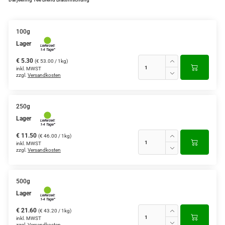
Grüntee aus Ceylon, Darjeeling,
Formosa...
100g
Lager
Teemischungen
€ 5.30
(€ 53.00 / 1kg)
Verschiedene Anbaugebiete
inkl. MWST
zzgl.
Versandkosten
Rooibos Tee
Yogi - und Beuteltee
250g
Lager
Aromatisierter Grüntee
€ 11.50
(€ 46.00 / 1kg)
inkl. MWST
Aromatisierter Schwarztee
zzgl.
Versandkosten
Früchtetee
500g
Lager
€ 21.60
(€ 43.20 / 1kg)
inkl. MWST
zzgl.
Versandkosten