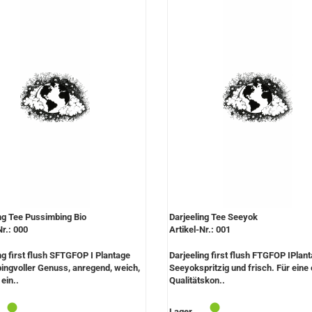
ng Tee Pussimbing Bio
Darjeeling Tee Seeyok
Nr.: 000
Artikel-Nr.: 001
ng first flush SFTGFOP I Plantage
Darjeeling first flush FTGFOP IPlan
ingvoller Genuss, anregend, weich,
Seeyokspritzig und frisch. Für eine
 ein..
Qualitätskon..
Lager