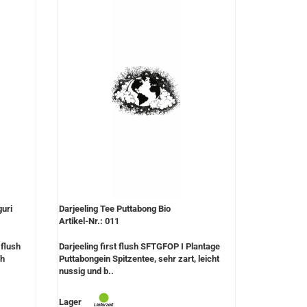
guri
Darjeeling Tee Puttabong Bio
Artikel-Nr.: 011
 flush
Darjeeling first flush SFTGFOP I Plantage
ch
Puttabongein Spitzentee, sehr zart, leicht
nussig und b..
Lager