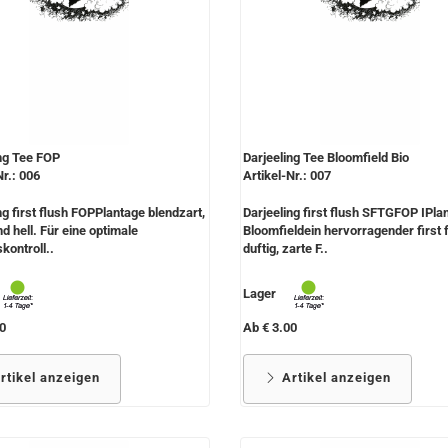
ng Tee FOP
Darjeeling Tee Bloomfield Bio
Nr.: 006
Artikel-Nr.: 007
ng first flush FOPPlantage blendzart,
Darjeeling first flush SFTGFOP IPla
d hell. Für eine optimale
Bloomfieldein hervorragender first f
kontroll..
duftig, zarte F..
Lager
0
Ab € 3.00
rtikel anzeigen
Artikel anzeigen