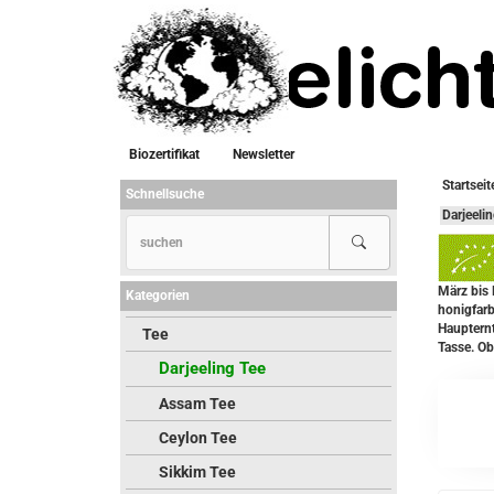
Biozertifikat
Newsletter
Startseit
Schnellsuche
Darjeeli
März bis M
Kategorien
honigfarbe
Haupternt
Tee
Tasse. Ob
Darjeeling Tee
Assam Tee
Ceylon Tee
Sikkim Tee