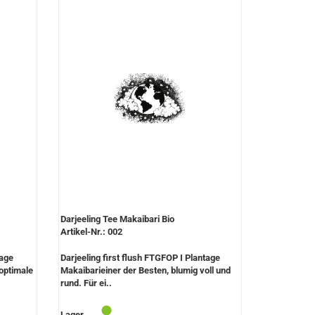
Darjeeling Tee Makaibari Bio
Artikel-Nr.: 002
tage
Darjeeling first flush FTGFOP I Plantage
 optimale
Makaibarieiner der Besten, blumig voll und
rund. Für ei..
Lager