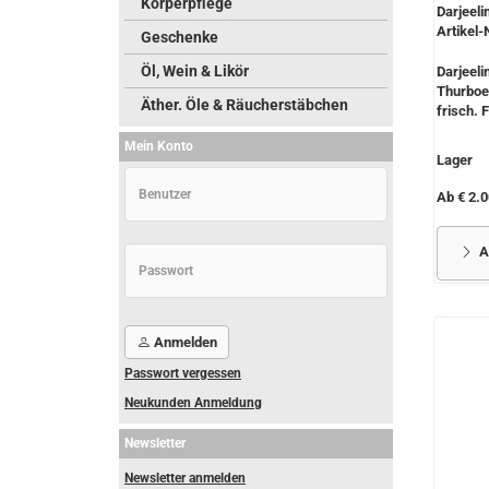
Körperpflege
Darjeeli
Artikel-
Geschenke
Öl, Wein & Likör
Darjeeli
Thurboe
Äther. Öle & Räucherstäbchen
frisch. F
Mein Konto
Lager
Ab € 2.0
A
Anmelden
Passwort vergessen
Neukunden Anmeldung
Newsletter
Newsletter anmelden