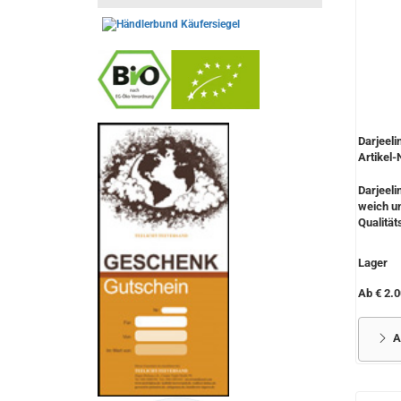
-
----------------
Darjeeli
Artikel-
Darjeeli
weich un
Qualitäts
Lager
Ab € 2.0
A