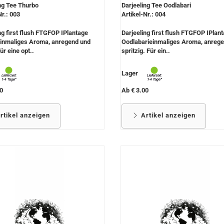
ng Tee Thurbo
Darjeeling Tee Oodlabari
Nr.: 003
Artikel-Nr.: 004
ng first flush FTGFOP IPlantage
Darjeeling first flush FTGFOP IPlan
inmaliges Aroma, anregend und
Oodlabarieinmaliges Aroma, anreg
ür eine opt..
spritzig. Für ein..
Lager
0
Ab € 3.00
rtikel anzeigen
Artikel anzeigen