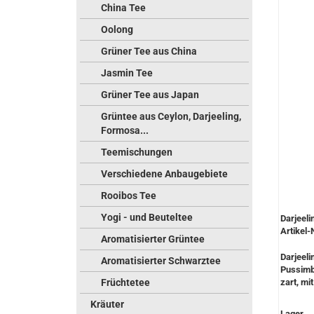
China Tee
Oolong
Grüner Tee aus China
Jasmin Tee
Grüner Tee aus Japan
Grüntee aus Ceylon, Darjeeling,
Formosa...
Teemischungen
Verschiedene Anbaugebiete
Rooibos Tee
Yogi - und Beuteltee
Darjeeli
Artikel-
Aromatisierter Grüntee
Darjeeli
Aromatisierter Schwarztee
Pussimb
Früchtetee
zart, mit
Kräuter
Lager