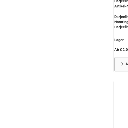
Darjeel
Artikel-
Darjeel
Namring
Darjeelin
Lager
Ab € 2.0
A