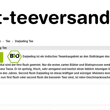
e
Tee
Darjeeling Tee
ng Tee
Darjeeling ist ein indisches Teeanbaugebiet an den Südhängen des H
ai wird der first flush geerntet. Nur die ersten zarten Blätter und Blattsprossen werde
ne Tasse. Er ist spritzig, frisch, sehr anregend und besitzt einen lieblich-blumigen Du
e des Jahres. Second flush Darjeeling ist etwas kräftiger und würziger. Meistens k
 nun first flush oder second flush die besseren Tees sind, ist reine Geschmackssache