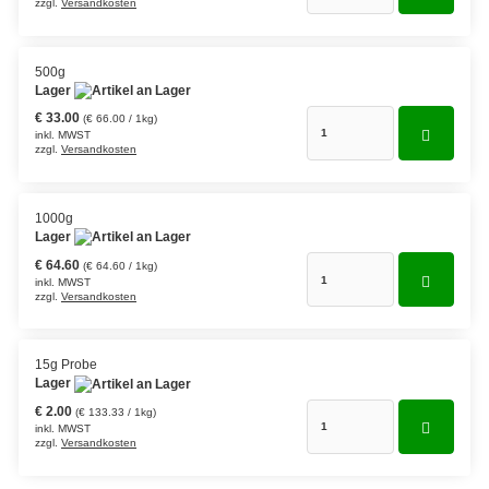
zzgl.
Versandkosten
Grüntee aus Ceylon, Darjeeling,
Formosa...
500g
Lager
Teemischungen
€ 33.00
(€ 66.00 / 1kg)
inkl. MWST
Verschiedene Anbaugebiete
zzgl.
Versandkosten
Rooibos Tee
1000g
Yogi - und Beuteltee
Lager
€ 64.60
(€ 64.60 / 1kg)
Aromatisierter Grüntee
inkl. MWST
zzgl.
Versandkosten
Aromatisierter Schwarztee
Früchtetee
15g Probe
Lager
€ 2.00
(€ 133.33 / 1kg)
inkl. MWST
zzgl.
Versandkosten
Kräuter