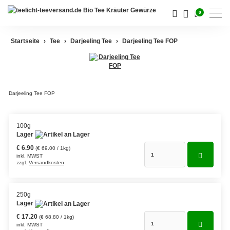
0
Startseite
Tee
Darjeeling Tee
Darjeeling Tee FOP
Darjeeling Tee
Assam Tee
Darjeeling Tee FOP
Ceylon Tee
Sikkim Tee
100g
Lager
China Tee
€ 6.90
(€ 69.00 / 1kg)
inkl. MWST
zzgl.
Versandkosten
Oolong
Grüner Tee aus China
250g
Lager
Jasmin Tee
€ 17.20
(€ 68.80 / 1kg)
Grüner Tee aus Japan
inkl. MWST