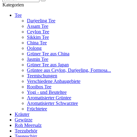
Kategorien
Tee
Darjeeling Tee
Assam Tee
Ceylon Tee
Sikkim Tee
China Tee
Oolong
Grüner Tee aus China
Jasmin Tee
Grüner Tee aus Japan
Grüntee aus Ceylon, Darjeeling, Formosa...
Teemischungen
Verschiedene Anbaugebiete
Rooibos Tee
Yogi - und Beuteltee
Aromatisierter Grüntee
Aromatisierter Schwarztee
Früchtetee
Kräuter
Gewürze
Roh Meersalz
Teezubehör
Teegeschirr