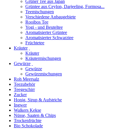
Grüner Tee aus Japan
Grüntee aus Ceylon, Darjeeling, Formosa...
Teemischungen
Verschiedene Anbaugebiete
Rooibos Tee
Yogi - und Beuteltee
Aromatisierter Grüntee
Aromatisierter Schwarztee
Früchtetee
Kräuter
Kräuter
Kräutermischungen
Gewürze
Gewürze
Gewürzmischungen
Roh Meersalz
Teezubehör
Teegeschirr
Zucker
Honig, Sirup & Aufstriche
Ingwer
Walkers Kekse
Nüsse, Saaten & Chips
Trockenfrüchte
Bio Schokolade