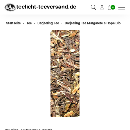
0
zurück
Startseite
Tee
Darjeeling Tee
Darjeeling Tee Margarete`s Hope Bio
Darjeeling Tee
Assam Tee
Ceylon Tee
Sikkim Tee
China Tee
Oolong
Grüner Tee aus China
Jasmin Tee
Grüner Tee aus Japan
Darjeeling Tee Margarete`s Hope Bio