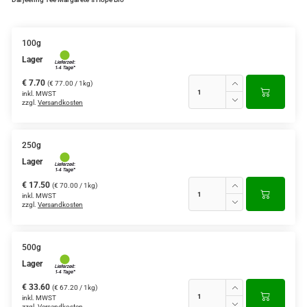
Grüntee aus Ceylon, Darjeeling,
Formosa...
100g
Lager
Teemischungen
€ 7.70
(€ 77.00 / 1kg)
Verschiedene Anbaugebiete
inkl. MWST
zzgl.
Versandkosten
Rooibos Tee
Yogi - und Beuteltee
250g
Lager
Aromatisierter Grüntee
€ 17.50
(€ 70.00 / 1kg)
inkl. MWST
Aromatisierter Schwarztee
zzgl.
Versandkosten
Früchtetee
500g
Lager
€ 33.60
(€ 67.20 / 1kg)
inkl. MWST
zzgl.
Versandkosten