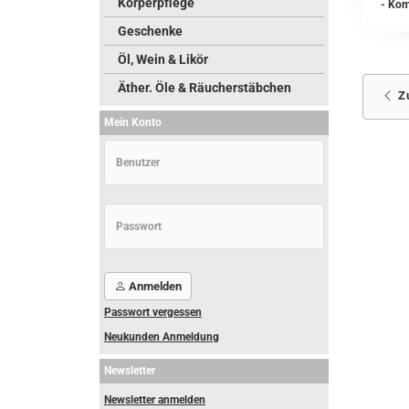
Körperpflege
- Kom
Geschenke
Öl, Wein & Likör
Äther. Öle & Räucherstäbchen
Z
Mein Konto
Anmelden
Passwort vergessen
Neukunden Anmeldung
Newsletter
Newsletter anmelden