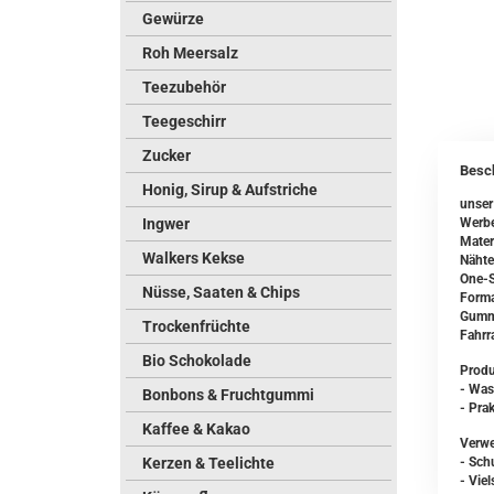
Gewürze
Roh Meersalz
Teezubehör
Teegeschirr
Zucker
Besc
Honig, Sirup & Aufstriche
unser
Ingwer
Werbe
Mater
Walkers Kekse
Nähte 
One-S
Nüsse, Saaten & Chips
Forma
Gummi
Trockenfrüchte
Fahrr
Bio Schokolade
Produ
- Was
Bonbons & Fruchtgummi
- Pra
Kaffee & Kakao
Verw
Kerzen & Teelichte
- Sch
- Viel