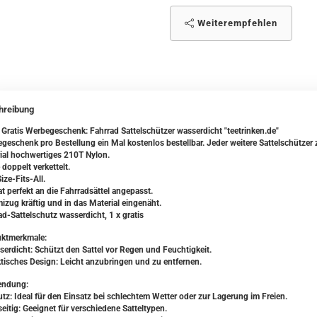
Weiterempfehlen
hreibung
 Gratis Werbegeschenk: Fahrrad Sattelschützer wasserdicht "teetrinken.de"
geschenk pro Bestellung ein Mal kostenlos bestellbar. Jeder weitere Sattelschützer
ial hochwertiges 210T Nylon.
doppelt verkettelt.
ize-Fits-All.
t perfekt an die Fahrradsättel angepasst.
zug kräftig und in das Material eingenäht.
ad-Sattelschutz wasserdicht, 1 x gratis
ktmerkmale:
serdicht: Schützt den Sattel vor Regen und Feuchtigkeit.
ktisches Design: Leicht anzubringen und zu entfernen.
endung:
utz: Ideal für den Einsatz bei schlechtem Wetter oder zur Lagerung im Freien.
seitig: Geeignet für verschiedene Satteltypen.