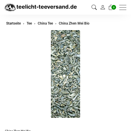
0
zurück
Startseite
Tee
China Tee
China Zhen Mei Bio
Darjeeling Tee
Assam Tee
Ceylon Tee
Sikkim Tee
China Tee
Oolong
Grüner Tee aus China
Jasmin Tee
Grüner Tee aus Japan
China Zhen Mei Bio