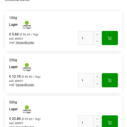
Grüntee aus Ceylon, Darjeeling,
Formosa...
100g
Lager
Teemischungen
€ 5.60
(€ 56.00 / 1kg)
Verschiedene Anbaugebiete
inkl. MWST
zzgl.
Versandkosten
Rooibos Tee
Yogi - und Beuteltee
250g
Lager
Aromatisierter Grüntee
€ 12.10
(€ 48.40 / 1kg)
inkl. MWST
Aromatisierter Schwarztee
zzgl.
Versandkosten
Früchtetee
500g
Lager
€ 22.80
(€ 45.60 / 1kg)
inkl. MWST
zzgl.
Versandkosten