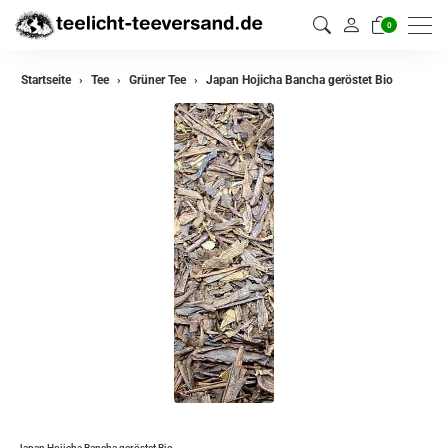
0
zurück
Startseite
Tee
Grüner Tee
Japan Hojicha Bancha geröstet Bio
Darjeeling Tee
Assam Tee
Ceylon Tee
Sikkim Tee
China Tee
Oolong Tee
Grüner Tee
Jasmin Tee
Teemischungen
Japan Hojicha Bancha geröstet Bio