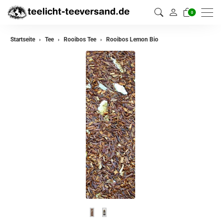
0
zurück
Startseite
Tee
Rooibos Tee
Rooibos Lemon Bio
Darjeeling Tee
Assam Tee
Ceylon Tee
Sikkim Tee
China Tee
Oolong
Grüner Tee aus China
Jasmin Tee
Grüner Tee aus Japan