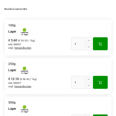
Grüntee aus Ceylon, Darjeeling,
Rooibos Lemon Bio
Formosa...
Teemischungen
100g
Lager
Verschiedene Anbaugebiete
€ 5.60
(€ 56.00 / 1kg)
Rooibos Tee
inkl. MWST
zzgl.
Versandkosten
Yogi - und Beuteltee
250g
Aromatisierter Grüntee
Lager
Aromatisierter Schwarztee
€ 12.10
(€ 48.40 / 1kg)
inkl. MWST
Früchtetee
zzgl.
Versandkosten
500g
Lager