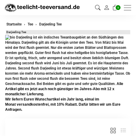
0
zurück
Startseite
Tee
Darjeeling Tee
Darjeeling Tee
Darjeeling Tee
Darjeeling ist ein indisches Teeanbaugebiet an den Südhängen des
Himalaya. Darjeeling gilt als die Königin unter den Tees. Von März bis Mai
wird der first flush geerntet. Nur die ersten zarten Blätter und Blattsprossen
Assam Tee
werden gepflückt. Guter first flush hat eine hellgelbe bis honigfarbene Tasse.
Er ist spritzig, frisch, sehr anregend und besitzt einen lieblich-blumigen Duft.
Ceylon Tee
Darjeeling second flush wird Juni bis Juli geerntet. Es ist die Haupternte des
Jahres. Second flush Darjeeling ist etwas kräftiger und würziger. Meistens
Sikkim Tee
konnten sie mehr Aroma entwickeln und haben eine bersteinfarbige Tasse. Ob
nun first flush oder second flush die besseren Tees sind, ist reine
Geschmackssache. Bei Beiden gibt es gute und sehr gute Qualitäten.
Alle
China Tee
Artikel gibt es jetzt auch noch günstiger im Jahres-Abo mit 12 x
monatlicher Lieferung.
Oolong
Wir liefern Euren Wunschartikel ein Jahr lang, eimal im
Monat versandkostenfrei, mit 10% Rabatt. Dafür bitten wir um Eure
Grüner Tee aus China
Anfragen.
Jasmin Tee
Grüner Tee aus Japan