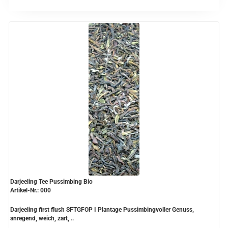
Grüntee aus Ceylon, Darjeeling,
Formosa...
Teemischungen
Verschiedene Anbaugebiete
Rooibos Tee
Yogi - und Beuteltee
Aromatisierter Grüntee
Aromatisierter Schwarztee
Früchtetee
Darjeeling Tee Pussimbing Bio
Artikel-Nr.: 000
Darjeeling first flush SFTGFOP I Plantage Pussimbingvoller Genuss,
anregend, weich, zart, ..