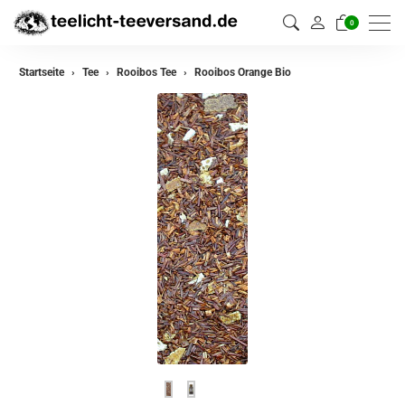
0
zurück
Startseite
Tee
Rooibos Tee
Rooibos Orange Bio
Darjeeling Tee
Assam Tee
Ceylon Tee
Sikkim Tee
China Tee
Oolong
Grüner Tee aus China
Jasmin Tee
Grüner Tee aus Japan