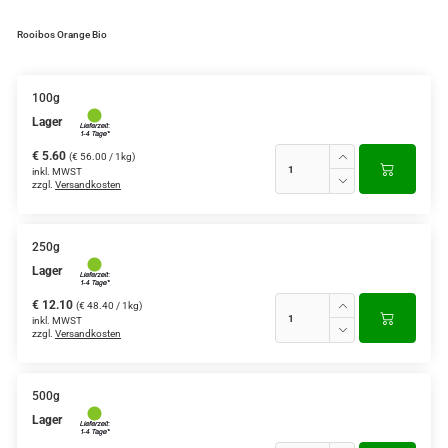
Grüntee aus Ceylon, Darjeeling,
Rooibos Orange Bio
Formosa...
Teemischungen
100g
Lager
Verschiedene Anbaugebiete
€ 5.60
(€ 56.00 / 1kg)
Rooibos Tee
inkl. MWST
zzgl.
Versandkosten
Yogi - und Beuteltee
250g
Aromatisierter Grüntee
Lager
Aromatisierter Schwarztee
€ 12.10
(€ 48.40 / 1kg)
inkl. MWST
Früchtetee
zzgl.
Versandkosten
500g
Lager