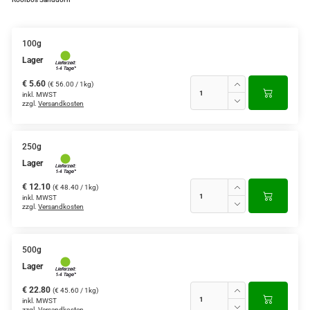
Grüntee aus Ceylon, Darjeeling,
Formosa...
100g
Lager
Teemischungen
€ 5.60
(€ 56.00 / 1kg)
Verschiedene Anbaugebiete
inkl. MWST
zzgl.
Versandkosten
Rooibos Tee
Yogi - und Beuteltee
250g
Lager
Aromatisierter Grüntee
€ 12.10
(€ 48.40 / 1kg)
inkl. MWST
Aromatisierter Schwarztee
zzgl.
Versandkosten
Früchtetee
500g
Lager
€ 22.80
(€ 45.60 / 1kg)
inkl. MWST
zzgl.
Versandkosten