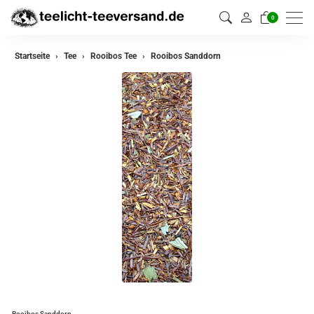
0
zurück
Startseite
Tee
Rooibos Tee
Rooibos Sanddorn
Darjeeling Tee
Assam Tee
Ceylon Tee
Sikkim Tee
China Tee
Oolong
Grüner Tee aus China
Jasmin Tee
Grüner Tee aus Japan
Rooibos Sanddorn