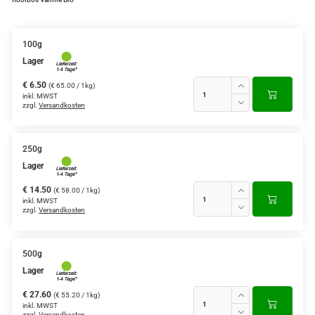
Grüntee aus Ceylon, Darjeeling,
Formosa...
100g
Lager
Teemischungen
€ 6.50
(€ 65.00 / 1kg)
Verschiedene Anbaugebiete
inkl. MWST
zzgl.
Versandkosten
Rooibos Tee
Yogi - und Beuteltee
250g
Lager
Aromatisierter Grüntee
€ 14.50
(€ 58.00 / 1kg)
inkl. MWST
Aromatisierter Schwarztee
zzgl.
Versandkosten
Früchtetee
500g
Lager
€ 27.60
(€ 55.20 / 1kg)
inkl. MWST
zzgl.
Versandkosten