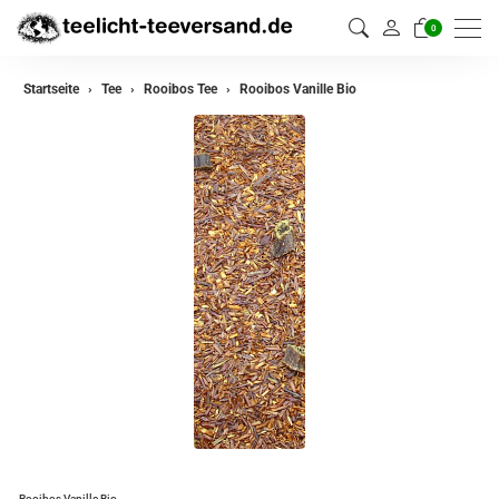
0
zurück
Startseite
Tee
Rooibos Tee
Rooibos Vanille Bio
Darjeeling Tee
Assam Tee
Ceylon Tee
Sikkim Tee
China Tee
Oolong
Grüner Tee aus China
Jasmin Tee
Grüner Tee aus Japan
Rooibos Vanille Bio