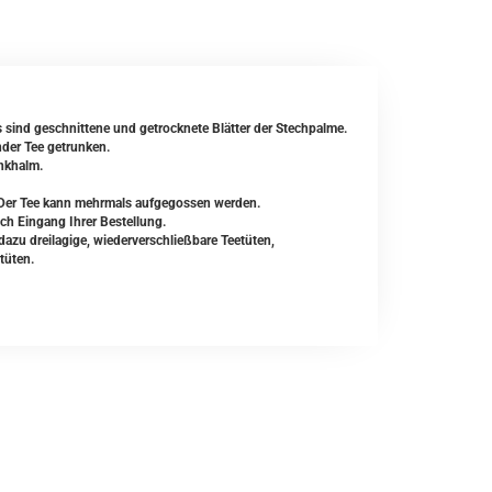
Es sind geschnittene und getrocknete Blätter der Stechpalme.
nder Tee getrunken.
inkhalm.
 Der Tee kann mehrmals aufgegossen werden.
ach Eingang Ihrer Bestellung.
zu dreilagige, wiederverschließbare Teetüten,
tüten.