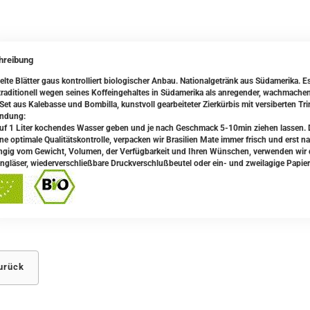
hreibung
elte Blätter gaus kontrolliert biologischer Anbau. Nationalgetränk aus Südamerika. 
traditionell wegen seines Koffeingehaltes in Südamerika als anregender, wachmache
Set aus Kalebasse und Bombilla, kunstvoll gearbeiteter Zierkürbis mit versiberten Tr
ndung:
uf 1 Liter kochendes Wasser geben und je nach Geschmack 5-10min ziehen lassen.
ine optimale Qualitätskontrolle, verpacken wir Brasilien Mate immer frisch und erst n
gig vom Gewicht, Volumen, der Verfügbarkeit und Ihren Wünschen, verwenden wir da
ngläser, wiederverschließbare Druckverschlußbeutel oder ein- und zweilagige Papier
urück