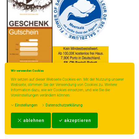
Wir verwenden Cookies
* gilt für Lieferungen innerhalb Deutschlands, Lieferzeiten für andere
Länder entnehmen Sie bitte der Schaltfläche mit den Versandinformationen.
Wir setzen auf dieser Webseite Cookies ein. Mit der Nutzung unserer
Webseite, stimmen Sie der Verwendung von Cookies zu. Weitere
Information dazu, wie wir Cookies einsetzen, und wie Sie die
Voreinstellungen verändern können:
Einstellungen
Datenschutzerklärung
Impressum
-
AGB
-
Zahlungs- und Versandbedingungen
-
Kontakt
-
Teeinfo
-
ablehnen
akzeptieren
Biozertifikat
-
Widerrufsrecht
-
Datenschutzerklärung
-