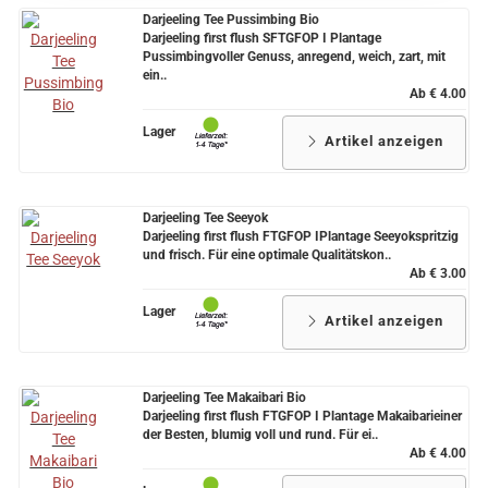
Darjeeling Tee Pussimbing Bio
Grüntee aus Ceylon, Darjeeling,
Darjeeling first flush SFTGFOP I Plantage
Formosa...
Pussimbingvoller Genuss, anregend, weich, zart, mit
ein..
Ab € 4.00
Teemischungen
Lager
Artikel anzeigen
Verschiedene Anbaugebiete
Rooibos Tee
Darjeeling Tee Seeyok
Yogi - und Beuteltee
Darjeeling first flush FTGFOP IPlantage Seeyokspritzig
und frisch. Für eine optimale Qualitätskon..
Aromatisierter Grüntee
Ab € 3.00
Lager
Aromatisierter Schwarztee
Artikel anzeigen
Früchtetee
Darjeeling Tee Makaibari Bio
Darjeeling first flush FTGFOP I Plantage Makaibarieiner
der Besten, blumig voll und rund. Für ei..
Ab € 4.00