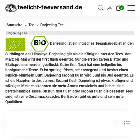
0
zurück
Startseite
Tee
Darjeeling Tee
Darjeeling Tee
Darjeeling Tee
Darjeeling ist ein indisches Teeanbaugebiet an den
Assam Tee
Südhängen des Himalaya. Darjeeling gilt als die Königin unter den Tees. Von
März bis Mai wird der first flush geerntet. Nur die ersten zarten Blätter und
Ceylon Tee
Blattsprossen werden gepflückt. Guter first flush hat eine hellgelbe bis
honigfarbene Tasse. Er ist spritzig, frisch, sehr anregend und besitzt einen
Sikkim Tee
lieblich-blumigen Duft. Darjeeling second flush wird Juni bis Juli geerntet. Es
ist die Haupternte des Jahres. Second flush Darjeeling ist etwas kräftiger und
würziger. Meistens konnten sie mehr Aroma entwickeln und haben eine
China Tee
bersteinfarbige Tasse. Ob nun first flush oder second flush die besseren Tees
sind, ist reine Geschmackssache. Bei Beiden gibt es gute und sehr gute
Oolong
Qualitäten.
Grüner Tee aus China
Jasmin Tee
Grüner Tee aus Japan