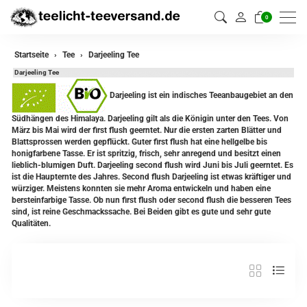
0
zurück
Startseite
Tee
Darjeeling Tee
Darjeeling Tee
Darjeeling Tee
Darjeeling ist ein indisches Teeanbaugebiet an den
Assam Tee
Südhängen des Himalaya. Darjeeling gilt als die Königin unter den Tees. Von
März bis Mai wird der first flush geerntet. Nur die ersten zarten Blätter und
Ceylon Tee
Blattsprossen werden gepflückt. Guter first flush hat eine hellgelbe bis
honigfarbene Tasse. Er ist spritzig, frisch, sehr anregend und besitzt einen
Sikkim Tee
lieblich-blumigen Duft. Darjeeling second flush wird Juni bis Juli geerntet. Es
ist die Haupternte des Jahres. Second flush Darjeeling ist etwas kräftiger und
würziger. Meistens konnten sie mehr Aroma entwickeln und haben eine
China Tee
bersteinfarbige Tasse. Ob nun first flush oder second flush die besseren Tees
sind, ist reine Geschmackssache. Bei Beiden gibt es gute und sehr gute
Oolong
Qualitäten.
Grüner Tee aus China
Jasmin Tee
Grüner Tee aus Japan