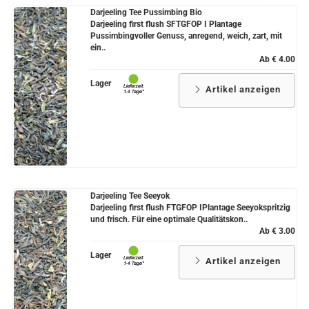
Darjeeling Tee Pussimbing Bio
Grüntee aus Ceylon, Darjeeling,
Darjeeling first flush SFTGFOP I Plantage
Formosa...
Pussimbingvoller Genuss, anregend, weich, zart, mit
ein..
Ab € 4.00
Teemischungen
Lager
Artikel anzeigen
Verschiedene Anbaugebiete
Rooibos Tee
Yogi - und Beuteltee
Aromatisierter Grüntee
Darjeeling Tee Seeyok
Aromatisierter Schwarztee
Darjeeling first flush FTGFOP IPlantage Seeyokspritzig
und frisch. Für eine optimale Qualitätskon..
Früchtetee
Ab € 3.00
Lager
Artikel anzeigen